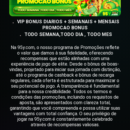
VIP BONUS DIARIOS + SEMANAIS + MENSAIS
PROMOCAO BONUS
TODO SEMANA,TODO DIA , TODO MES
Na 95y.com, o nosso programa de Promoções reflete
o valor que damos à sua fidelidade, oferecendo
recompensas que estão alinhadas com uma
experiência de jogo de elite. Desde o bônus de boas-
vindas, projetado para iniciar sua jornada com distinção,
até o programa de cashback e bônus de recarga
regulares, cada oferta é estruturada para maximizar o
seu potencial de jogo. A transparência é fundamental
para a nossa credibilidade. Todos os termos e
condições das promoções, incluindo os requisitos de
aposta, são apresentados com clareza total,
garantindo que você compreenda e possa utilizar suas
vantagens com total confiança. O seu privilégio de
jogar na 95y.com é constantemente celebrado
através de recompensas valiosas.