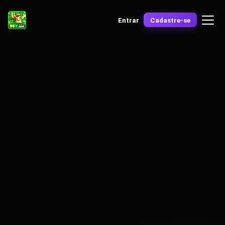
Entrar
Cadastre-se