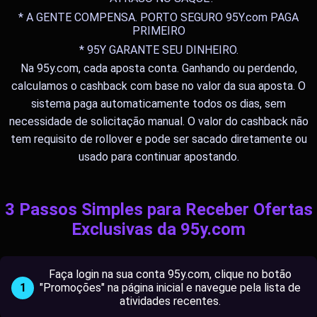
* A GENTE COMPENSA. PORTO SEGURO 95Y.com PAGA
PRIMEIRO
* 95Y GARANTE SEU DINHEIRO.
Na 95y.com, cada aposta conta. Ganhando ou perdendo,
calculamos o cashback com base no valor da sua aposta. O
sistema paga automaticamente todos os dias, sem
necessidade de solicitação manual. O valor do cashback não
tem requisito de rollover e pode ser sacado diretamente ou
usado para continuar apostando.
3 Passos Simples para Receber Ofertas
Exclusivas da 95y.com
Faça login na sua conta 95y.com, clique no botão
1
"Promoções" na página inicial e navegue pela lista de
atividades recentes.