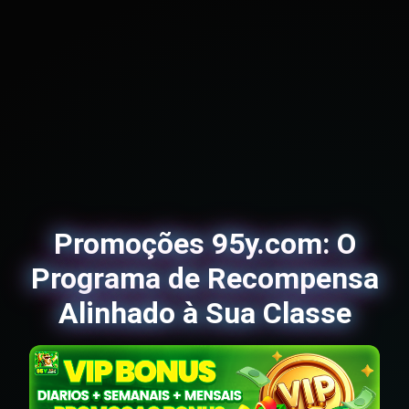
Promoções 95y.com: O
Programa de Recompensa
Alinhado à Sua Classe